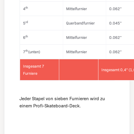
th
4
Mittelfurnier
0.062”
rd
5
Querbandfurnier
0.045”
th
6
Mittelfurnier
0.062”
th
7
(unten)
Mittelfurnier
0.062”
Insgesamt 7
Insgesamt 0,4" (1
Furniere
Jeder Stapel von sieben Furnieren wird zu
einem Profi-Skateboard-Deck.