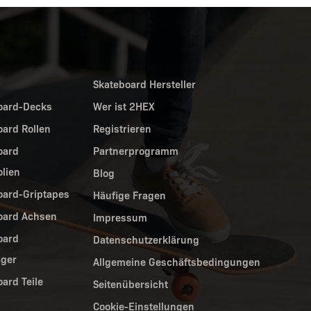
Skateboard Hersteller
oard-Decks
Wer ist 2HEX
oard Rollen
Registrieren
oard
Partnerprogramm
olien
Blog
oard-Griptapes
Häufige Fragen
oard Achsen
Impressum
oard
Datenschutzerklärung
ager
Allgemeine Geschäftsbedingungen
ard Teile
Seitenübersicht
Cookie-Einstellungen