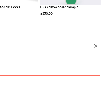
nted SB Decks
BI-AX Snowboard Sample
IN DEN WARENKORB
S HAVE THE SAME
$350.00
ARTWORK
CK HAS ITS OWN
IDUAL ARTWORK
IGN PER 5 DECKS
×
GN PER 10 DECKS
GN PER 20 DECKS
GN PER 30 DECKS
BOTTOM PRINT
D BOTTOM PRINT
 DEN WARENKORB