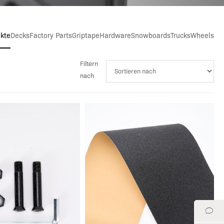
ukte
Decks
Factory Parts
Griptape
Hardware
Snowboards
Trucks
Wheels
Filtern
nach