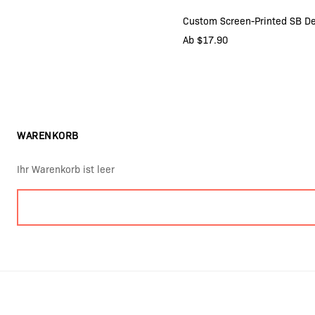
Custom Screen-Printed SB D
ONLY BOTTOM PR
Ab $17.90
TOP AND BOTTOM P
IN DEN WARENKOR
WARENKORB
Ihr Warenkorb ist leer