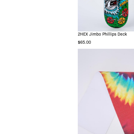
2HEX Jimbo Phillips Deck
8.00"
8.25"
$65.00
IN DEN WARENKOR