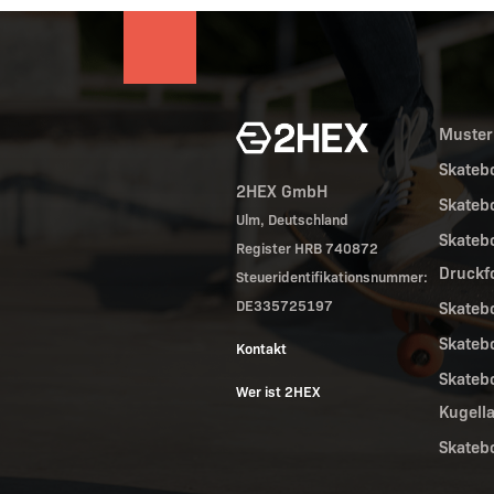
Muster
Skateb
2HEX GmbH
Skateb
Ulm, Deutschland
Skateb
Register HRB 740872
Druckf
Steueridentifikationsnummer:
DE335725197
Skateb
Skateb
Kontakt
Skateb
Wer ist 2HEX
Kugell
Skatebo