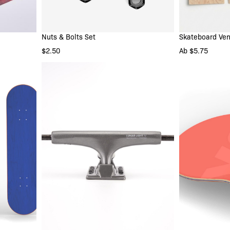
Nuts & Bolts Set
Skateboard Ven
B
IN DEN WARENKORB
CHI
$2.50
Ab $5.75
CAN
IN