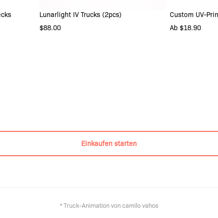
ecks
Lunarlight IV Trucks (2pcs)
Custom UV-Pri
INT
8.25 INCH
8.5 INCH
ALL DECK
$88.00
Ab $18.90
IN DEN WARENKORB
RINT
EACH DE
B
INDIV
ONE DES
ONE DESI
ONE DESI
ONE DESI
Einkaufen starten
ONLY 
TOP AN
IN
* Truck-Animation von camilo vahos