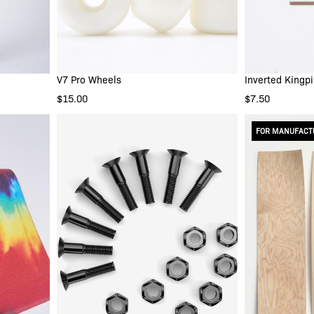
V7 Pro Wheels
Inverted Kingpi
IN DEN WARENKORB
IN
$15.00
$7.50
B
FOR MANUFACT