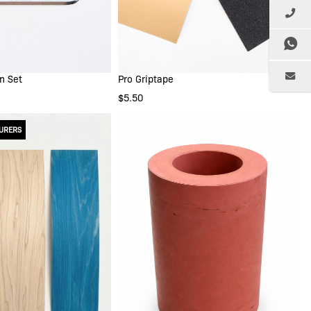
n Set
Pro Griptape
 DEN WARENKORB
IN DEN WARENKORB
$5.50
URERS