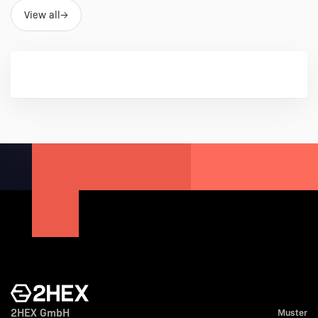
View all
→
2HEX GmbH
Muster